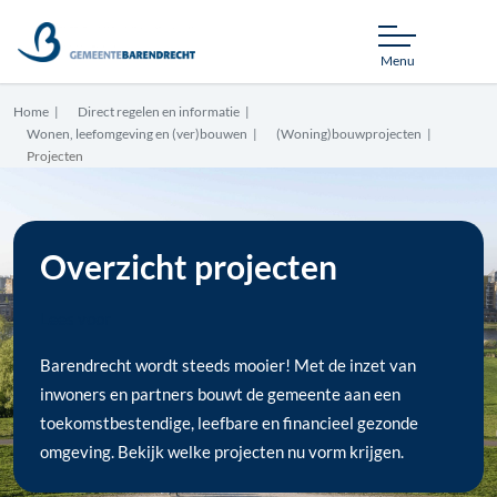
Menu
Home
Direct regelen en informatie
Wonen, leefomgeving en (ver)bouwen
(Woning)bouwprojecten
Projecten
Overzicht projecten
Lees voor
Barendrecht wordt steeds mooier! Met de inzet van
inwoners en partners bouwt de gemeente aan een
toekomstbestendige, leefbare en financieel gezonde
omgeving. Bekijk welke projecten nu vorm krijgen.