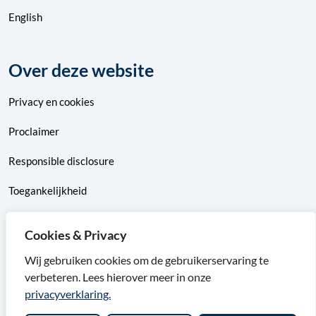
English
Over deze website
Privacy
en
cookies
Proclaimer
Responsible disclosure
Toegankelijkheid
Sitemap
Cookies & Privacy
Wij gebruiken cookies om de gebruikerservaring te
verbeteren. Lees hierover meer in onze
F
X
I
L
privacyverklaring.
a
v
n
i