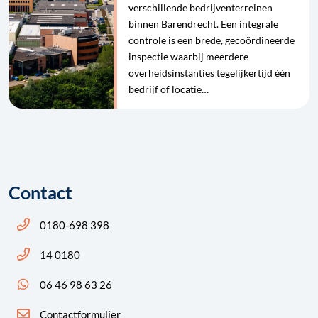
verschillende bedrijventerreinen
binnen Barendrecht. Een integrale
controle is een brede, gecoördineerde
inspectie waarbij meerdere
overheidsinstanties tegelijkertijd één
bedrijf of locatie…
Contact
Bel ons: 14 0180
0180-698 398
Bel ons: 14 0180
14 0180
App ons: 06 46 98 63 26 (WhatsApp)
06 46 98 63 26
Contactformulier