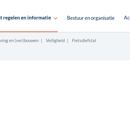
Ac
t regelen en informatie
Bestuur en organisatie
ving en (ver)bouwen
Veiligheid
Fietsdiefstal