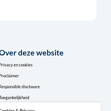
Over deze website
Privacy
en
cookies
Proclaimer
Responsible disclosure
Toegankelijkheid
Sitemap
Cookies & Privacy