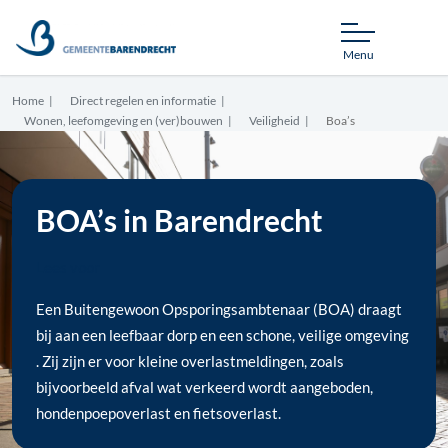
Menu
Home
Direct regelen en informatie
Wonen, leefomgeving en (ver)bouwen
Veiligheid
Boa’s
BOA’s in Barendrecht
Lees voor
Een Buitengewoon Opsporingsambtenaar (BOA) draagt
bij aan een leefbaar dorp en een schone, veilige omgeving
. Zij zijn er voor kleine overlastmeldingen, zoals
bijvoorbeeld afval wat verkeerd wordt aangeboden,
hondenpoepoverlast en fietsoverlast.