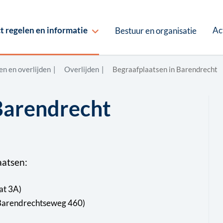
Ac
t regelen en informatie
Bestuur en organisatie
n en overlijden
Overlijden
Begraafplaatsen in Barendrecht
Barendrecht
aatsen:
at 3A)
 Barendrechtseweg 460)