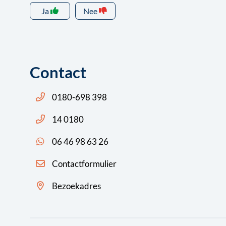
Ja
Nee
Contact
Bel ons: 14 0180
0180-698 398
Bel ons: 14 0180
14 0180
App ons: 06 46 98 63 26 (WhatsApp)
06 46 98 63 26
Contactformulier
Bezoekadres