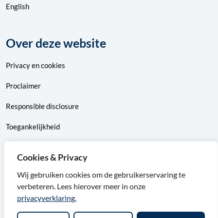
English
Over deze website
Privacy
en
cookies
Proclaimer
Responsible disclosure
Toegankelijkheid
Sitemap
Cookies & Privacy
Wij gebruiken cookies om de gebruikerservaring te
verbeteren. Lees hierover meer in onze
F
X
I
L
privacyverklaring.
a
v
n
i