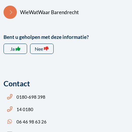
WieWatWaar Barendrecht
Bent u geholpen met deze informatie?
Ja
Nee
Contact
Bel ons: 14 0180
0180-698 398
Bel ons: 14 0180
14 0180
App ons: 06 46 98 63 26 (WhatsApp)
06 46 98 63 26