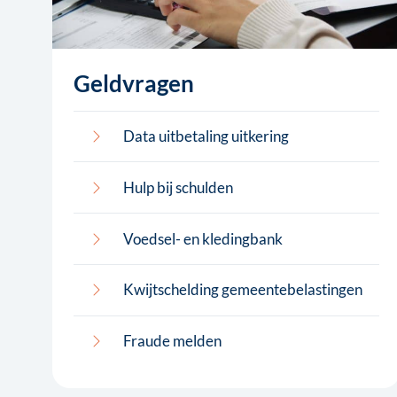
Geldvragen
Data uitbetaling uitkering
Hulp bij schulden
Voedsel- en kledingbank
Kwijtschelding gemeentebelastingen
Fraude melden