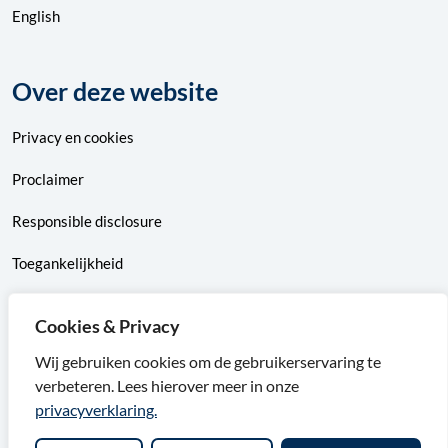
English
Over deze website
Privacy
en
cookies
Proclaimer
Responsible disclosure
Toegankelijkheid
Sitemap
Cookies & Privacy
Wij gebruiken cookies om de gebruikerservaring te
verbeteren. Lees hierover meer in onze
F
X
I
L
privacyverklaring.
a
v
n
i