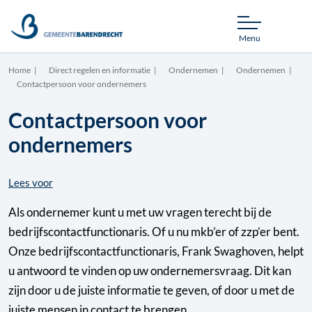
Menu
Home
Direct regelen en informatie
Ondernemen
Ondernemen
Contactpersoon voor ondernemers
Contactpersoon voor
ondernemers
Lees voor
Als ondernemer kunt u met uw vragen terecht bij de
bedrijfscontactfunctionaris. Of u nu mkb’er of zzp’er bent.
Onze bedrijfscontactfunctionaris, Frank Swaghoven, helpt
u antwoord te vinden op uw ondernemersvraag. Dit kan
zijn door u de juiste informatie te geven, of door u met de
juiste mensen in contact te brengen.