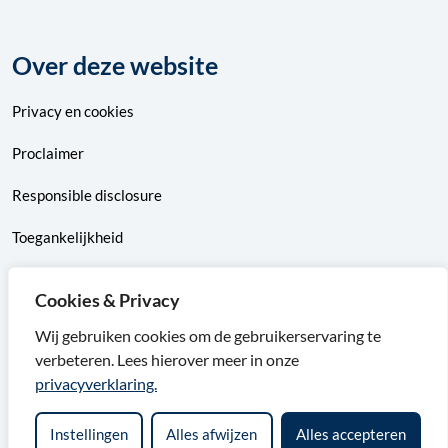
Over deze website
Privacy
en
cookies
Proclaimer
Responsible disclosure
Toegankelijkheid
Sitemap
Cookies & Privacy
Wij gebruiken cookies om de gebruikerservaring te
verbeteren. Lees hierover meer in onze
F
X
I
L
privacyverklaring.
a
v
n
i
Instellingen
Alles afwijzen
Alles accepteren
c
a
s
n