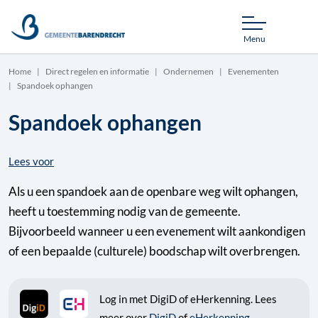
Menu
Home
Direct regelen en informatie
Ondernemen
Evenementen
Spandoek ophangen
Spandoek ophangen
Lees voor
Als u een spandoek aan de openbare weg wilt ophangen,
heeft u toestemming nodig van de gemeente.
Bijvoorbeeld wanneer u een evenement wilt aankondigen
of een bepaalde (culturele) boodschap wilt overbrengen.
Log in met DigiD of eHerkenning. Lees
meer over
DigiD
of
eHerkenning
.