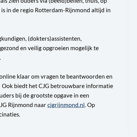
s zien ouders via (beeld)bellen, thuis, op
is in de regio Rotterdam-Rijnmond altijd in
kundigen, (dokters)assistenten,
ezond en veilig opgroeien mogelijk te
.
n online klaar om vragen te beantwoorden en
k! Ook biedt het CJG betrouwbare informatie
uders bij de grootste opgave in een
CJG Rijnmond naar
cjgrijnmond.nl
. Op
inaties.