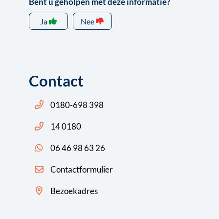
Bent u geholpen met deze informatie?
Ja
Nee
Contact
Bel ons: 14 0180
0180-698 398
Bel ons: 14 0180
14 0180
App ons: 06 46 98 63 26 (WhatsApp)
06 46 98 63 26
Contactformulier
Bezoekadres