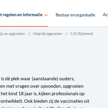
Ac
t regelen en informatie
Bestuur en organisatie
ijs en opgroeien
Hulp bij opgroeien
CJG Rijnmond
s dé plek waar (aanstaande) ouders,
nen met vragen over opvoeden, opgroeien
t kind 18 jaar is, kijken professionals op
ntwikkelt. Ook bieden zij de vaccinaties uit