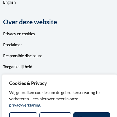
English
Over deze website
Privacy
en
cookies
Proclaimer
Responsible disclosure
Toegankelijkheid
Sitemap
Cookies & Privacy
Wij gebruiken cookies om de gebruikerservaring te
verbeteren. Lees hierover meer in onze
F
X
I
L
privacyverklaring.
a
v
n
i