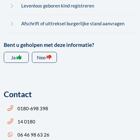
Levenloos geboren kind registreren
Afschrift of uittreksel burgerlijke stand aanvragen
Bent u geholpen met deze informatie?
Ja
Nee
Contact
Bel ons: 14 0180
0180-698 398
Bel ons: 14 0180
14 0180
App ons: 06 46 98 63 26 (WhatsApp)
06 46 98 63 26