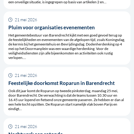
een onveilige situatie, is ingegrepen op basis van artikelen 2 en…
21 mei 2026
Pluim voor organisaties evenementen
Het gemeentebestuur van Barendrecht kijkt met een goed gevoel terug op
de feestelijkheden en evenementen van de afgelopen tijd, zoals Koningsdag,
de kermis bij het gemeentehuis en Bevrijdingsdag. Dodenherdenking op 4
mei op het Doormanplein was een waardige herdenking. Voor de
veiligheidsdiensten zijn alle bijeenkomsten en activiteiten ook rustig
verlopen.…
21 mei 2026
Feestelijke doorkomst Roparun in Barendrecht
Ook dit jaar komt de Roparun op tweede pinksterdag, maandag 25 mei,
door Barendrecht. De verwachting is dat de teams tussen 10.30 uur en
16.45 uur lopend en fietsend onze gemeente passeren. Ze hebben er dan al
een hele tocht opzitten. De Roparun start namelijk vlak boven Parijs en
eindigt…
21 mei 2026