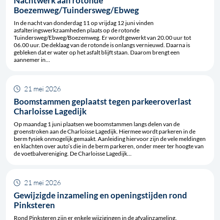
Nachtwerk aan rotonde
Boezemweg/Tuindersweg/Ebweg
In de nacht van donderdag 11 op vrijdag 12 juni vinden
asfalteringswerkzaamheden plaats op de rotonde
Tuindersweg/Ebweg/Boezemweg. Er wordt gewerkt van 20.00 uur tot
06.00 uur. De deklaag van de rotonde is onlangs vernieuwd. Daarna is
gebleken dat er water op het asfalt blijft staan. Daarom brengt een
aannemer in…
21 mei 2026
Boomstammen geplaatst tegen parkeeroverlast
Charloisse Lagedijk
Op maandag 1 juni plaatsen we boomstammen langs delen van de
groenstroken aan de Charloisse Lagedijk. Hiermee wordt parkeren in de
berm fysiek onmogelijk gemaakt. Aanleiding hiervoor zijn de vele meldingen
en klachten over auto’s die in de berm parkeren, onder meer ter hoogte van
de voetbalvereniging. De Charloisse Lagedijk…
21 mei 2026
Gewijzigde inzameling en openingstijden rond
Pinksteren
Rond Pinksteren zijn er enkele wijzigingen in de afvalinzameling.