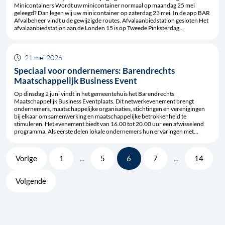
Minicontainers Wordt uw minicontainer normaal op maandag 25 mei
geleegd? Dan legen wij uw minicontainer op zaterdag 23 mei. In de app BAR
Afvalbeheer vindt u de gewijzigde routes. Afvalaanbiedstation gesloten Het
afvalaanbiedstation aan de Londen 15 is op Tweede Pinksterdag…
21 mei 2026
Speciaal voor ondernemers: Barendrechts
Maatschappelijk Business Event
Op dinsdag 2 juni vindt in het gemeentehuis het Barendrechts
Maatschappelijk Business Eventplaats. Dit netwerkevenement brengt
ondernemers, maatschappelijke organisaties, stichtingen en verenigingen
bij elkaar om samenwerking en maatschappelijke betrokkenheid te
stimuleren. Het evenement biedt van 16.00 tot 20.00 uur een afwisselend
programma. Als eerste delen lokale ondernemers hun ervaringen met…
Pagina
Pagina
Pagina
Pagina
Pagina
Vorige
1
...
5
6
7
...
14
Volgende