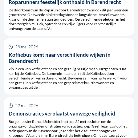
Roparunners feestelijk onthaald in Barendrecht
De doorkomst van de Roparun door Barendrecht was ook dit jaar weer één
groot feest. Op tweede pinksterdag stonden langs de route veel inwoners
klaar om de deelnemers aan te moedigen. Op verschillende plekken in het
dorp zorgden muziek, optredens en vrijwilligers voor een feestelijke
ontvangst van de teams. Van…
28 mei 2026
Koffiebus komt naar verschillende wijken in
Barendrecht
Zin in een kop koffie of thee en een gezellig praatje met buurtgenoten? Dat
kan bij de Koffiebus. De komende maanden rijdt de Koffiebus door
verschillende wijken in Barendrecht. Bewoners zijn van harte welkom voor
een gratis kop koffie of thee en een gesprek met buurtbewoners en
organisaties uit de…
22 mei 2026
Demonstraties verplaatst vanwege veiligheid
Burgemeester Ronald Schneider heeft op 22 mei besloten om de
onaangekondigde demonstraties van de actiegroep ‘Geef Tegengas’ op het
treinspoor van de Havenspoorlijn (onder het viaduct ter hoogte van
knooppunt Vaanplein) in Barendrecht te beëindigen. Omdat dit zorgt voor