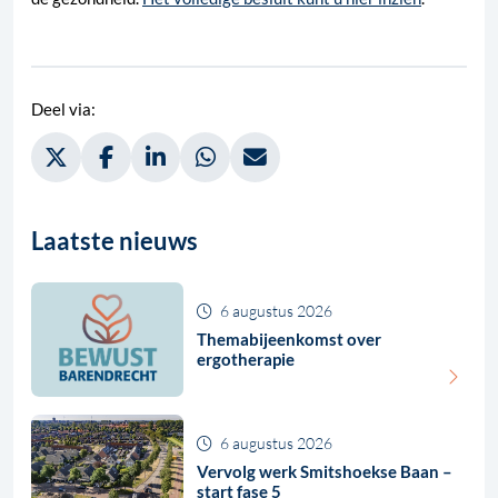
Deel via:
Deel via Twitter, opent in nieuw tabblad
Deel via Facebook, opent in nieuw tabblad
Deel via LinkedIn, opent in nieuw tabblad
Deel via WhatsApp, opent in nieuw t
Deel via Mail, opent in nieuw 
Laatste nieuws
6 augustus 2026
Themabijeenkomst over
ergotherapie
6 augustus 2026
Vervolg werk Smitshoekse Baan –
start fase 5