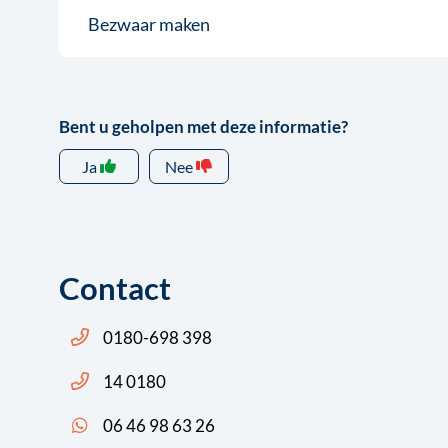
Bezwaar maken
Bent u geholpen met deze informatie?
Ja
Nee
Contact
Bel ons: 14 0180
0180-698 398
Bel ons: 14 0180
14 0180
App ons: 06 46 98 63 26 (WhatsApp)
06 46 98 63 26