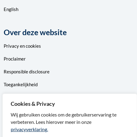
English
Over deze website
Privacy
en
cookies
Proclaimer
Responsible disclosure
Toegankelijkheid
Sitemap
Cookies & Privacy
Wij gebruiken cookies om de gebruikerservaring te
verbeteren. Lees hierover meer in onze
F
X
I
L
privacyverklaring.
a
v
n
i