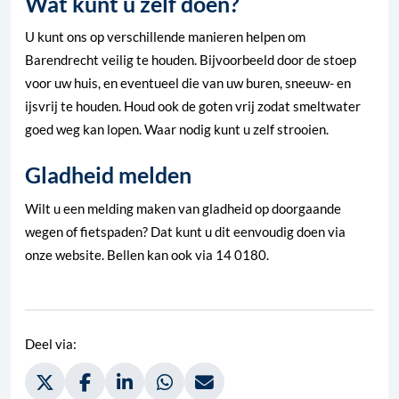
Wat kunt u zelf doen?
U kunt ons op verschillende manieren helpen om
Barendrecht veilig te houden. Bijvoorbeeld door de stoep
voor uw huis, en eventueel die van uw buren, sneeuw- en
ijsvrij te houden. Houd ook de goten vrij zodat smeltwater
goed weg kan lopen. Waar nodig kunt u zelf strooien.
Gladheid melden
Wilt u een melding maken van gladheid op doorgaande
wegen of fietspaden? Dat kunt u dit eenvoudig doen via
onze website. Bellen kan ook via 14 0180.
Deel via:
Deel via Twitter, opent in nieuw tabblad
Deel via Facebook, opent in nieuw tabblad
Deel via LinkedIn, opent in nieuw tabblad
Deel via WhatsApp, opent in nieuw t
Deel via Mail, opent in nieuw 