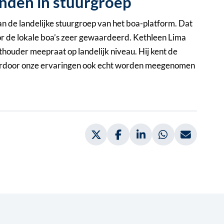
nden in stuurgroep
n de landelijke stuurgroep van het boa-platform. Dat
door de lokale boa’s zeer gewaardeerd. Kethleen Lima
ethouder meepraat op landelijk niveau. Hij kent de
 waardoor onze ervaringen ook echt worden meegenomen
Deel via Twitter, opent in nieuw
Deel via Facebook, opent 
Deel via LinkedIn, 
Deel via What
Deel vi