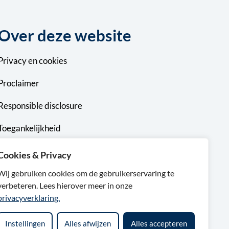
Over deze website
Privacy
en
cookies
Proclaimer
Responsible disclosure
Toegankelijkheid
Sitemap
Cookies & Privacy
Wij gebruiken cookies om de gebruikerservaring te
verbeteren. Lees hierover meer in onze
privacyverklaring.
Instellingen
Alles afwijzen
Alles accepteren