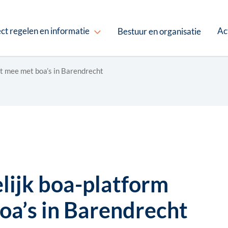
ct regelen en informatie
Ac
Bestuur en organisatie
pt mee met boa’s in Barendrecht
elijk boa-platform
oa’s in Barendrecht