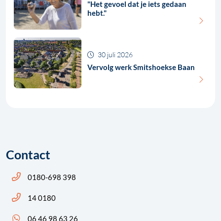
"Het gevoel dat je iets gedaan
hebt."
30 juli 2026
Vervolg werk Smitshoekse Baan
Contact
Bel ons: 14 0180
0180-698 398
Bel ons: 14 0180
14 0180
App ons: 06 46 98 63 26 (WhatsApp)
06 46 98 63 26