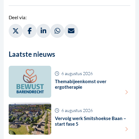
Deel via:
Deel via Twitter, opent in nieuw tabblad
Deel via Facebook, opent in nieuw tabblad
Deel via LinkedIn, opent in nieuw tabblad
Deel via WhatsApp, opent in nieuw t
Deel via Mail, opent in nieuw 
Laatste nieuws
6 augustus 2026
Themabijeenkomst over
ergotherapie
6 augustus 2026
Vervolg werk Smitshoekse Baan –
start fase 5