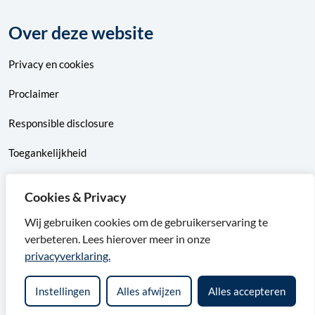
Over deze website
Privacy
en
cookies
Proclaimer
Responsible disclosure
Toegankelijkheid
Sitemap
Cookies & Privacy
Wij gebruiken cookies om de gebruikerservaring te
verbeteren. Lees hierover meer in onze
F
X
I
L
privacyverklaring.
a
v
n
i
Instellingen
Alles afwijzen
Alles accepteren
c
a
s
n
e
n
t
k