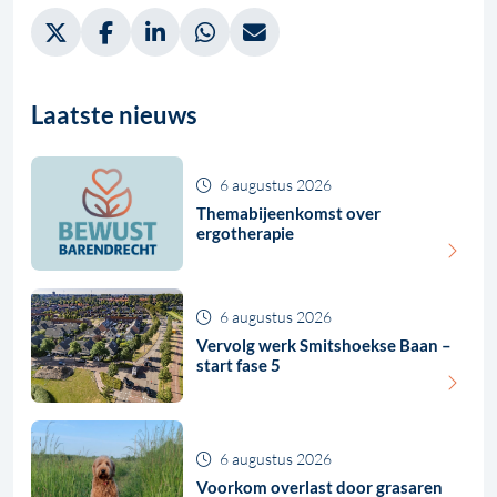
Deel via Twitter, opent in nieuw tabblad
Deel via Facebook, opent in nieuw tabblad
Deel via LinkedIn, opent in nieuw tabblad
Deel via WhatsApp, opent in nieuw t
Deel via Mail, opent in nieuw 
Laatste nieuws
6 augustus 2026
Themabijeenkomst over
ergotherapie
6 augustus 2026
Vervolg werk Smitshoekse Baan –
start fase 5
6 augustus 2026
Voorkom overlast door grasaren