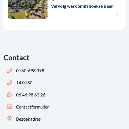
Vervolg werk Smitshoekse Baan
Contact
Bel ons: 14 0180
0180-698 398
Bel ons: 14 0180
14 0180
App ons: 06 46 98 63 26 (WhatsApp)
06 46 98 63 26
Contactformulier
Bezoekadres