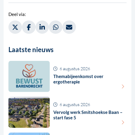
Deel via:
Deel via Twitter, opent in nieuw tabblad
Deel via Facebook, opent in nieuw tabblad
Deel via LinkedIn, opent in nieuw tabblad
Deel via WhatsApp, opent in nieuw t
Deel via Mail, opent in nieuw 
Laatste nieuws
6 augustus 2026
Themabijeenkomst over
ergotherapie
6 augustus 2026
Vervolg werk Smitshoekse Baan –
start fase 5