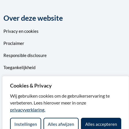
Over deze website
Privacy
en
cookies
Proclaimer
Responsible disclosure
Toegankelijkheid
Sitemap
Cookies & Privacy
Wij gebruiken cookies om de gebruikerservaring te
verbeteren. Lees hierover meer in onze
F
X
I
L
privacyverklaring.
a
v
n
i
Instellingen
Alles afwijzen
Alles accepteren
c
a
s
n