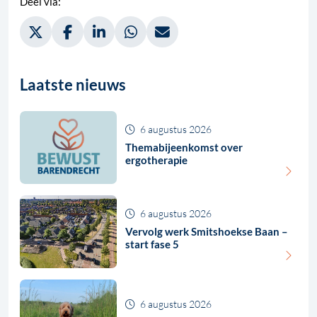
Deel via:
Deel via Twitter, opent in nieuw tabblad
Deel via Facebook, opent in nieuw tabblad
Deel via LinkedIn, opent in nieuw tabblad
Deel via WhatsApp, opent in nieuw t
Deel via Mail, opent in nieuw 
Laatste nieuws
6 augustus 2026
Themabijeenkomst over
ergotherapie
6 augustus 2026
Vervolg werk Smitshoekse Baan –
start fase 5
6 augustus 2026