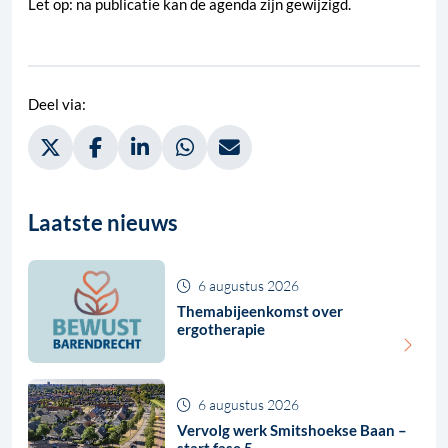
Let op: na publicatie kan de agenda zijn gewijzigd.
Deel via:
Deel via Twitter, opent in nieuw tabblad
Deel via Facebook, opent in nieuw tabblad
Deel via LinkedIn, opent in nieuw tabblad
Deel via WhatsApp, opent in nieuw t
Deel via Mail, opent in nieuw 
Laatste nieuws
6 augustus 2026
Themabijeenkomst over
ergotherapie
6 augustus 2026
Vervolg werk Smitshoekse Baan –
start fase 5