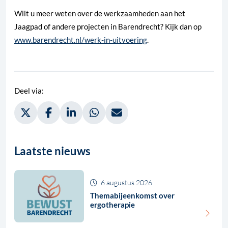
Wilt u meer weten over de werkzaamheden aan het
Jaagpad of andere projecten in Barendrecht? Kijk dan op
www.barendrecht.nl/werk-in-uitvoering
.
Deel via:
Deel via Twitter, opent in nieuw tabblad
Deel via Facebook, opent in nieuw tabblad
Deel via LinkedIn, opent in nieuw tabblad
Deel via WhatsApp, opent in nieuw t
Deel via Mail, opent in nieuw 
Laatste nieuws
6 augustus 2026
Themabijeenkomst over
ergotherapie