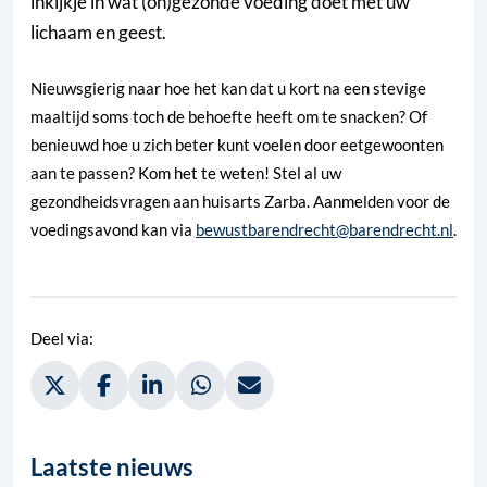
inkijkje in wat (on)gezonde voeding doet met uw
lichaam en geest.
Nieuwsgierig naar hoe het kan dat u kort na een stevige
maaltijd soms toch de behoefte heeft om te snacken? Of
benieuwd hoe u zich beter kunt voelen door eetgewoonten
aan te passen? Kom het te weten! Stel al uw
gezondheidsvragen aan huisarts Zarba. Aanmelden voor de
voedingsavond kan via
bewustbarendrecht@barendrecht.nl
.
Deel via:
Deel via Twitter, opent in nieuw tabblad
Deel via Facebook, opent in nieuw tabblad
Deel via LinkedIn, opent in nieuw tabblad
Deel via WhatsApp, opent in nieuw t
Deel via Mail, opent in nieuw 
Laatste nieuws