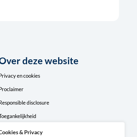
Over deze website
Privacy
en
cookies
Proclaimer
Responsible disclosure
Toegankelijkheid
Sitemap
Cookies & Privacy