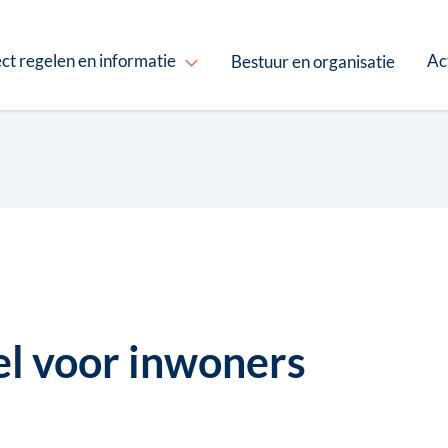
ct regelen en informatie
Ac
Bestuur en organisatie
el voor inwoners