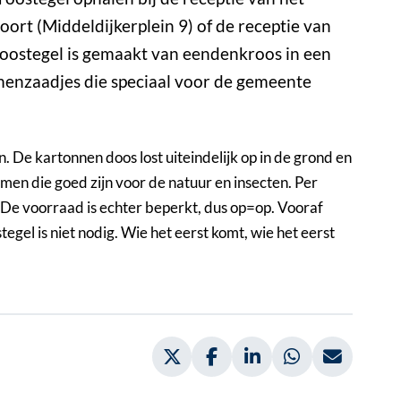
ort (Middeldijkerplein 9) of de receptie van
oostegel is gemaakt van eendenkroos in een
menzaadjes die speciaal voor de gemeente
in. De kartonnen doos lost uiteindelijk op in de grond en
emen die goed zijn voor de natuur en insecten. Per
 De voorraad is echter beperkt, dus op=op. Vooraf
gel is niet nodig. Wie het eerst komt, wie het eerst
Deel via Twitter, opent in nieuw
Deel via Facebook, opent 
Deel via LinkedIn, 
Deel via What
Deel vi