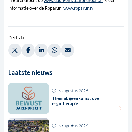
in Barendrecht op
www.doorkomstbarendrecht.nl
Meer
informatie over de Roparun:
www.roparun.nl
Deel via:
Deel via Twitter, opent in nieuw tabblad
Deel via Facebook, opent in nieuw tabblad
Deel via LinkedIn, opent in nieuw tabblad
Deel via WhatsApp, opent in nieuw t
Deel via Mail, opent in nieuw 
Laatste nieuws
6 augustus 2026
Themabijeenkomst over
ergotherapie
6 augustus 2026