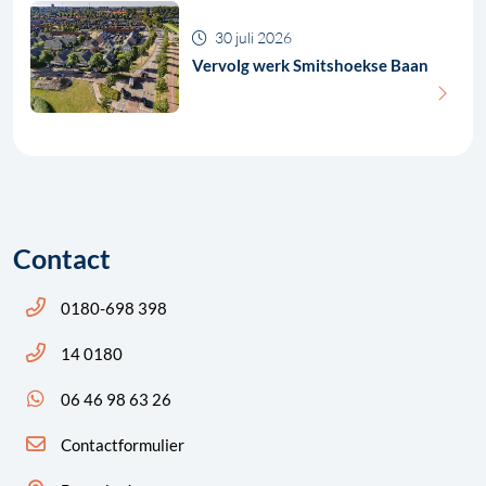
30 juli 2026
Vervolg werk Smitshoekse Baan
Contact
Bel ons: 14 0180
0180-698 398
Bel ons: 14 0180
14 0180
App ons: 06 46 98 63 26 (WhatsApp)
06 46 98 63 26
Contactformulier