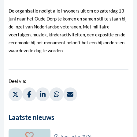
De organisatie nodigt alle inwoners uit om op zaterdag 13
juni naar het Oude Dorp te komen en samen stil te staan bij
de inzet van Nederlandse veteranen. Met militaire
voertuigen, muziek, kinderactiviteiten, een expositie en de
ceremonie bij het monument belooft het een bijzondere en
waardevolle dag te worden.
Deel via:
Deel via Twitter, opent in nieuw tabblad
Deel via Facebook, opent in nieuw tabblad
Deel via LinkedIn, opent in nieuw tabblad
Deel via WhatsApp, opent in nieuw t
Deel via Mail, opent in nieuw 
Laatste nieuws
6 augustus 2026