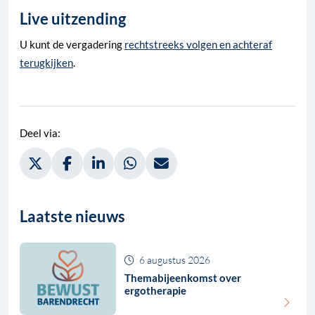
Live uitzending
U kunt de vergadering
rechtstreeks volgen en achteraf
terugkijken
.
Deel via:
Deel via Twitter, opent in nieuw tabblad
Deel via Facebook, opent in nieuw tabblad
Deel via LinkedIn, opent in nieuw tabblad
Deel via WhatsApp, opent in nieuw t
Deel via Mail, opent in nieuw 
Laatste nieuws
6 augustus 2026
Themabijeenkomst over
ergotherapie