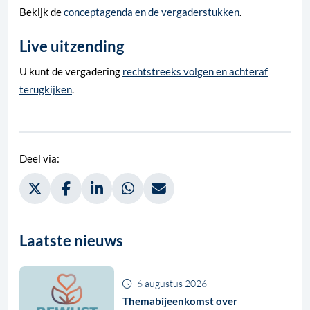
Bekijk de
conceptagenda en de vergaderstukken
.
Live uitzending
U kunt de vergadering
rechtstreeks volgen en achteraf
terugkijken
.
Deel via:
Deel via Twitter, opent in nieuw tabblad
Deel via Facebook, opent in nieuw tabblad
Deel via LinkedIn, opent in nieuw tabblad
Deel via WhatsApp, opent in nieuw t
Deel via Mail, opent in nieuw 
Laatste nieuws
6 augustus 2026
Themabijeenkomst over