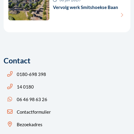
Vervolg werk Smitshoekse Baan
Contact
Bel ons: 14 0180
0180-698 398
Bel ons: 14 0180
14 0180
App ons: 06 46 98 63 26 (WhatsApp)
06 46 98 63 26
Contactformulier
Bezoekadres