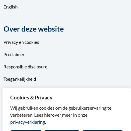
English
Over deze website
Privacy
en
cookies
Proclaimer
Responsible disclosure
Toegankelijkheid
Sitemap
Cookies & Privacy
Wij gebruiken cookies om de gebruikerservaring te
verbeteren. Lees hierover meer in onze
F
X
I
L
privacyverklaring.
a
v
n
i