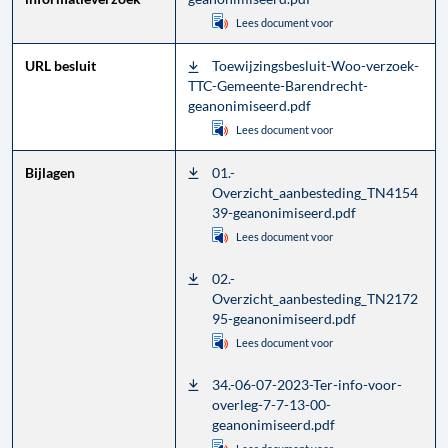
, opent in een nieuw tab
Lees document voor
URL besluit
Toewijzingsbesluit-Woo-verzoek-
TTC-Gemeente-Barendrecht-
geanonimiseerd.pdf
, opent in een nieuw tab
Lees document voor
Bijlagen
01.-
Overzicht_aanbesteding_TN4154
39-geanonimiseerd.pdf
, opent in een nieuw tab
Lees document voor
02.-
Overzicht_aanbesteding_TN2172
95-geanonimiseerd.pdf
, opent in een nieuw tab
Lees document voor
34.-06-07-2023-Ter-info-voor-
overleg-7-7-13-00-
geanonimiseerd.pdf
, opent in een nieuw tab