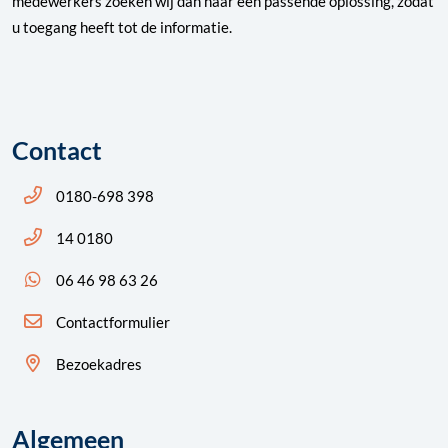
medewerkers zoeken wij dan naar een passende oplossing, zodat
u toegang heeft tot de informatie.
Contact
Bel ons: 14 0180
0180-698 398
Bel ons: 14 0180
14 0180
App ons: 06 46 98 63 26 (WhatsApp)
06 46 98 63 26
Contactformulier
Bezoekadres
Algemeen