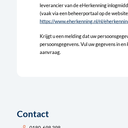
leverancier van de eHerkenning inlogmidd
(vaak via een beheerportaal op de website 
https://www.eherkenning.nl/nl/eherkenni
Krijgt u een melding dat uw persoonsgegev
persoonsgegevens. Vul uw gegevens in en k
aanvraag.
Contact
Bel ons: 14 0180
0180-698 398