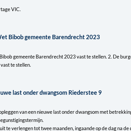
rtage VIC.
e Wet Bibob gemeente Barendrecht 2023
Bibob gemeente Barendrecht 2023 vast te stellen. 2. De burge
st te stellen.
ieuwe last onder dwangsom Riederstee 9
leggen van een nieuwe last onder dwangsom met betrekking t
begunstigingstermijn.
uit te verlengen tot twee maanden, ingaande op de dag na de 