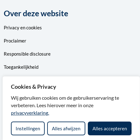
Over deze website
Privacy
en
cookies
Proclaimer
Responsible disclosure
Toegankelijkheid
Sitemap
Cookies & Privacy
Wij gebruiken cookies om de gebruikerservaring te
verbeteren. Lees hierover meer in onze
F
X
I
L
privacyverklaring.
a
v
n
i
Instellingen
Alles afwijzen
Alles accepteren
c
a
s
n
e
n
t
k