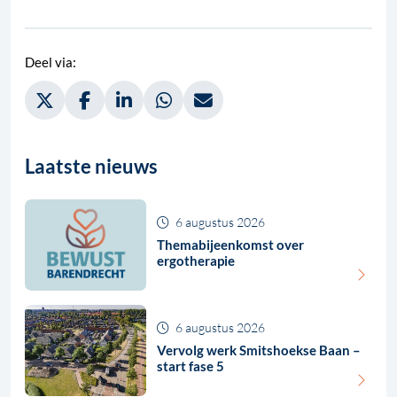
Deel via:
Deel via Twitter, opent in nieuw tabblad
Deel via Facebook, opent in nieuw tabblad
Deel via LinkedIn, opent in nieuw tabblad
Deel via WhatsApp, opent in nieuw t
Deel via Mail, opent in nieuw 
Laatste nieuws
6 augustus 2026
Themabijeenkomst over
ergotherapie
6 augustus 2026
Vervolg werk Smitshoekse Baan –
start fase 5