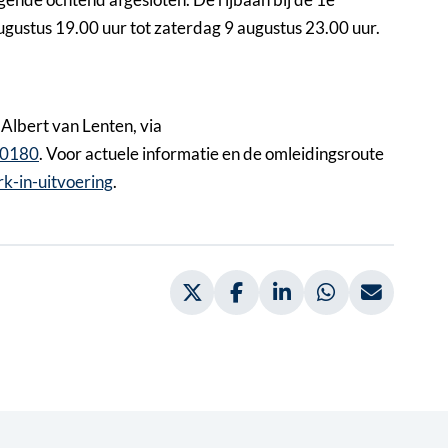
ugustus 19.00 uur tot zaterdag 9 augustus 23.00 uur.
Albert van Lenten, via
 0180
. Voor actuele informatie en de omleidingsroute
k-in-uitvoering
.
Deel via Twitter, opent in nieuw
Deel via Facebook, opent 
Deel via LinkedIn, 
Deel via What
Deel vi