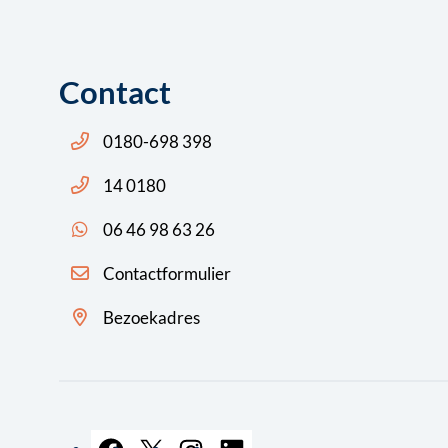
Contact
Bel ons: 14 0180
0180-698 398
Bel ons: 14 0180
14 0180
App ons: 06 46 98 63 26 (WhatsApp)
06 46 98 63 26
Contactformulier
Bezoekadres
Facebook
X
Instagram
LinkedIn