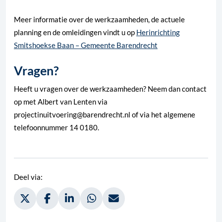
Meer informatie over de werkzaamheden, de actuele
planning en de omleidingen vindt u op
Herinrichting
Smitshoekse Baan – Gemeente Barendrecht
Vragen?
Heeft u vragen over de werkzaamheden? Neem dan contact
op met Albert van Lenten via
projectinuitvoering@barendrecht.nl of via het algemene
telefoonnummer 14 0180.
Deel via:
Deel via Twitter, opent in nieuw tabblad
Deel via Facebook, opent in nieuw tabblad
Deel via LinkedIn, opent in nieuw tabblad
Deel via WhatsApp, opent in nieuw t
Deel via Mail, opent in nieuw 