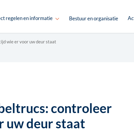
ct regelen en informatie
Ac
Bestuur en organisatie
tijd wie er voor uw deur staat
beltrucs: controleer
or uw deur staat