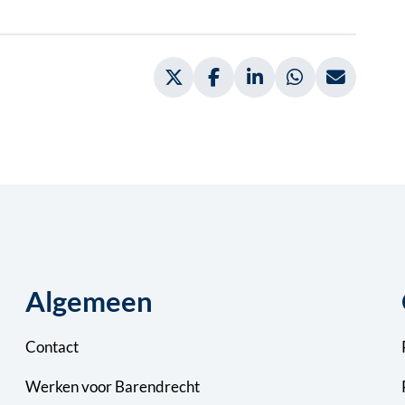
Deel via Twitter, opent in nieuw
Deel via Facebook, opent 
Deel via LinkedIn, 
Deel via What
Deel vi
Algemeen
Contact
Werken voor Barendrecht