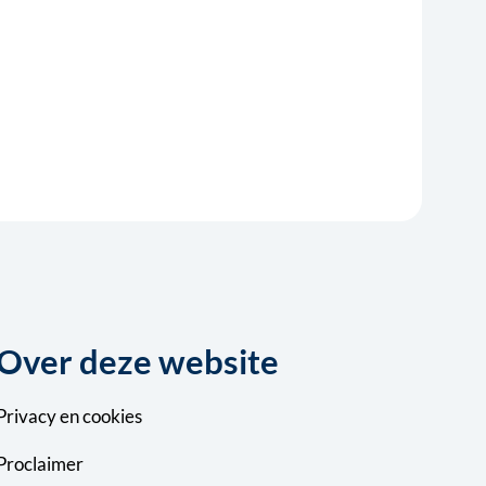
 tabblad
in nieuw tabblad
opent in nieuw tabblad
sApp, opent in nieuw tabblad
a Mail, opent in nieuw tabblad
Over deze website
Privacy
en
cookies
Proclaimer