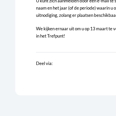
U kunt zich aanmelden door een e-mail te 
naam en het jaar (of de periode) waarin u
uitnodiging, zolang er plaatsen beschikbaar
We kijken ernaar uit om u op 13 maart te
in het Trefpunt!
Deel via: