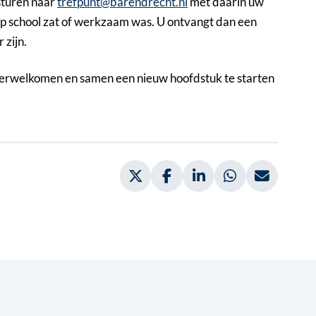
sturen naar
trefpunt@barendrecht.nl
met daarin uw
 op school zat of werkzaam was. U ontvangt dan een
 zijn.
 verwelkomen en samen een nieuw hoofdstuk te starten
Deel via Twitter, opent in nieuw
Deel via Facebook, opent 
Deel via LinkedIn, 
Deel via What
Deel vi