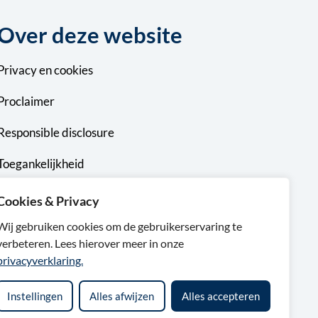
Over deze website
Privacy
en
cookies
Proclaimer
Responsible disclosure
Toegankelijkheid
Sitemap
Cookies & Privacy
Wij gebruiken cookies om de gebruikerservaring te
verbeteren. Lees hierover meer in onze
privacyverklaring.
Instellingen
Alles afwijzen
Alles accepteren