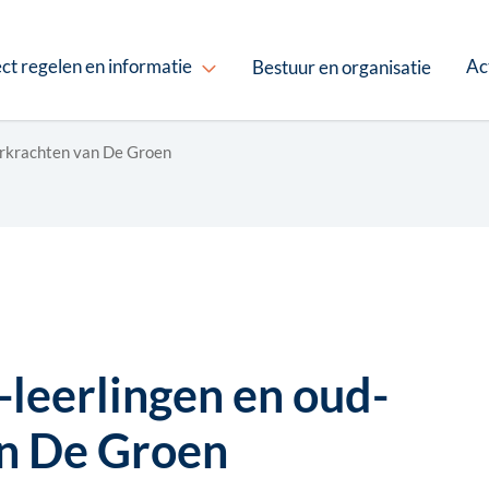
ct regelen en informatie
Ac
Bestuur en organisatie
erkrachten van De Groen
leerlingen en oud-
an De Groen