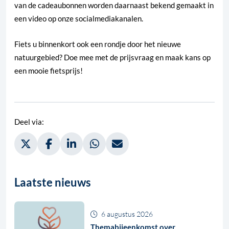
van de cadeaubonnen worden daarnaast bekend gemaakt in
een video op onze socialmediakanalen.
Fiets u binnenkort ook een rondje door het nieuwe
natuurgebied? Doe mee met de prijsvraag en maak kans op
een mooie fietsprijs!
Deel via:
Deel via Twitter, opent in nieuw tabblad
Deel via Facebook, opent in nieuw tabblad
Deel via LinkedIn, opent in nieuw tabblad
Deel via WhatsApp, opent in nieuw t
Deel via Mail, opent in nieuw 
Laatste nieuws
6 augustus 2026
Themabijeenkomst over