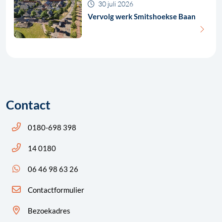
30 juli 2026
Vervolg werk Smitshoekse Baan
Contact
Bel ons: 14 0180
0180-698 398
Bel ons: 14 0180
14 0180
App ons: 06 46 98 63 26 (WhatsApp)
06 46 98 63 26
Contactformulier
Bezoekadres