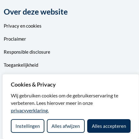
Over deze website
Privacy
en
cookies
Proclaimer
Responsible disclosure
Toegankelijkheid
Sitemap
Cookies & Privacy
Wij gebruiken cookies om de gebruikerservaring te
verbeteren. Lees hierover meer in onze
F
X
I
L
privacyverklaring.
a
v
n
i
Instellingen
Alles afwijzen
Alles accepteren
c
a
s
n
e
n
t
k