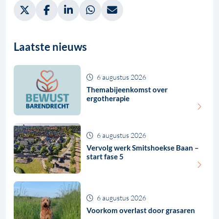
Deel via Twitter, opent in nieuw tabblad
Deel via Facebook, opent in nieuw tabblad
Deel via LinkedIn, opent in nieuw tabblad
Deel via WhatsApp, opent in nieuw t
Deel via Mail, opent in nieuw 
Laatste nieuws
6 augustus 2026
Themabijeenkomst over
ergotherapie
6 augustus 2026
Vervolg werk Smitshoekse Baan –
start fase 5
6 augustus 2026
Voorkom overlast door grasaren