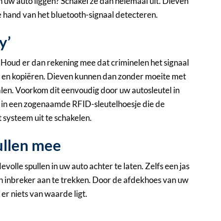
in uw auto liggen? Schakel ze dan helemaal uit. Dieven
e hand van het bluetooth-signaal detecteren.
y’
Houd er dan rekening mee dat criminelen het signaal
 en kopiëren. Dieven kunnen dan zonder moeite met
alen. Voorkom dit eenvoudig door uw autosleutel in
t in een zogenaamde RFID-sleutelhoesje die de
 systeem uit te schakelen.
ullen mee
olle spullen in uw auto achter te laten. Zelfs een jas
n inbreker aan te trekken. Door de afdekhoes van uw
 er niets van waarde ligt.