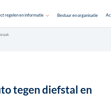
ct regelen en informatie
Ac
Bestuur en organisatie
nbraak
o tegen diefstal en