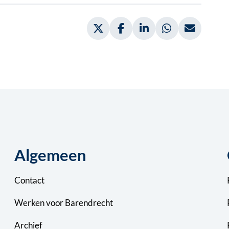
Deel via Twitter, opent in nieuw
Deel via Facebook, opent 
Deel via LinkedIn, 
Deel via What
Deel vi
Algemeen
Contact
Werken voor Barendrecht
Archief