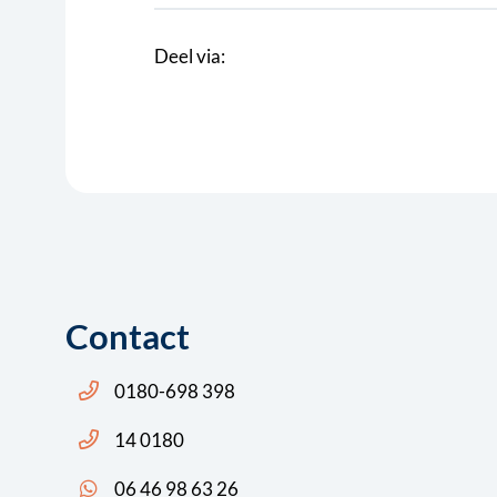
Deel via:
Contact
Bel ons: 14 0180
0180-698 398
Bel ons: 14 0180
14 0180
App ons: 06 46 98 63 26 (WhatsApp)
06 46 98 63 26