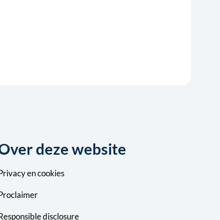
 tabblad
in nieuw tabblad
opent in nieuw tabblad
sApp, opent in nieuw tabblad
a Mail, opent in nieuw tabblad
Over deze website
Privacy
en
cookies
Proclaimer
Responsible disclosure